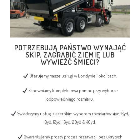
POTRZEBUJĄ PAŃSTWO WYNAJĄĆ
SKIP, ZAGRABIĆ ZIEMIĘ LUB
WYWIEŹĆ ŚMIECI?
Oferujemy nasze usługi w Londynie i okolicach.
Zapewniamy kompleksowa pomoc przy wyborze
odpowiedniego rozmiaru.
Świadczymy usługi z szerokim wyborem rozmiarów: 4yd, 6yd,
8yd, 12yd, 16yd, 20yd & 40yd.
Gwarantujemy prosty proces rezerwacji bez ukrytych